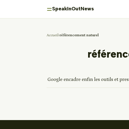
⚌
SpeakInOutNews
Accueil
référencement naturel
référen
Google encadre enfin les outils et pres